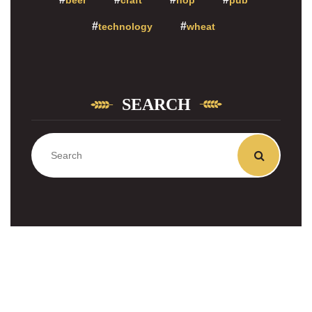
beer
craft
hop
pub
technology
wheat
SEARCH